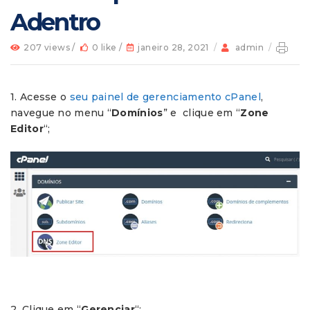
Adentro
207 views /
0 like /
janeiro 28, 2021
/
admin
/
1. Acesse o
seu painel de gerenciamento cPanel
,
navegue no menu “
Domínios
” e clique em “
Zone
Editor
“;
2. Clique em “
Gerenciar
“;