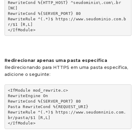
RewriteCond %{HTTP_HOST} ^seudominio\.com\.br 
[NC]

RewriteCond %{SERVER_PORT} 80

RewriteRule ^(.*)$ https://www.seudominio.com.b
r/$1 [R,L]

Redirecionar apenas uma pasta específica
Redirecionando para HTTPS em uma pasta específica,
adicione o seguinte:
<IfModule mod_rewrite.c>

RewriteEngine On

RewriteCond %{SERVER_PORT} 80

Pasta RewriteCond %{REQUEST_URI}

RewriteRule ^(.*)$ https://www.seudomninio.com.
br/pasta/$1 [R,L]
